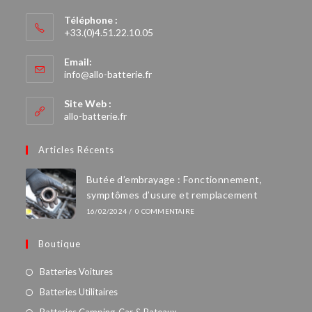
Téléphone :
+33.(0)4.51.22.10.05
Email:
info@allo-batterie.fr
Site Web :
allo-batterie.fr
Articles Récents
Butée d’embrayage : Fonctionnement,
symptômes d’usure et remplacement
16/02/2024
/
0 COMMENTAIRE
Boutique
Batteries Voitures
Batteries Utilitaires