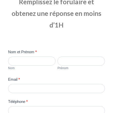
Remplissez le forulaire et
obtenez une réponse en moins
d’1H
DEPANNAGE
S
Nom et Prénom
*
FORM
i
Nom
Prénom
v
Nom
Prénom
o
u
Email
*
s
ê
t
Téléphone
*
e
s