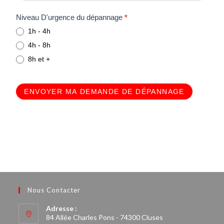
s
e
Niveau D'urgence du dépannage
*
z
1h - 4h
p
4h - 8h
a
8h et +
s
c
e
ENVOYER MA DEMANDE DE DÉPANNAGE
c
h
a
m
p
.
Nous Contacter
Adresse :
84 Allée Charles Pons - 74300 Cluses