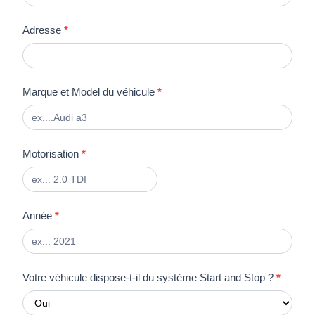
u
n
Adresse
*
h
u
m
Marque et Model du véhicule
*
a
i
n
,
Motorisation
*
n
e
r
Année
e
*
m
p
l
Votre véhicule dispose-t-il du système Start and Stop ?
*
i
s