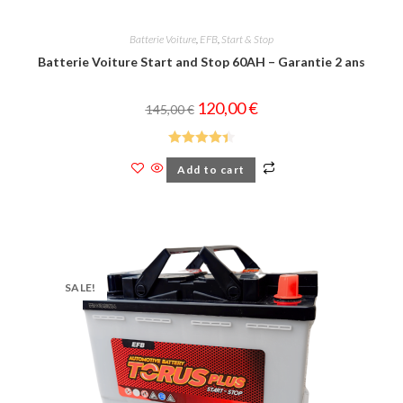
Batterie Voiture
,
EFB
,
Start & Stop
Batterie Voiture Start and Stop 60AH – Garantie 2 ans
120,00
€
145,00
€
Rated
4.44
Add to cart
out of 5
SALE!