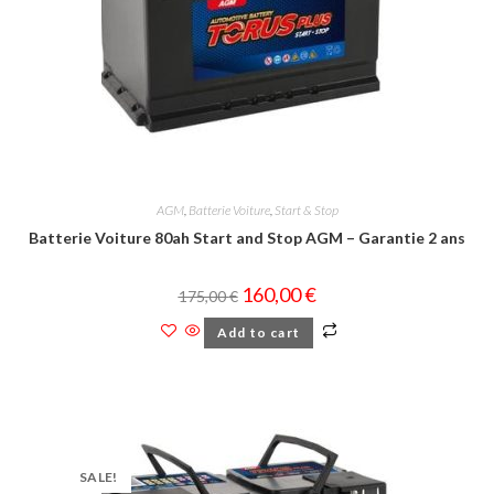
AGM
,
Batterie Voiture
,
Start & Stop
Batterie Voiture 80ah Start and Stop AGM – Garantie 2 ans
160,00
€
175,00
€
Add to cart
SALE!