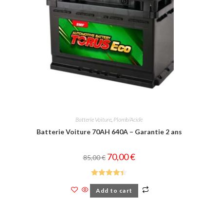
Batterie Voiture
,
Plomb/Acide
Batterie Voiture 70AH 640A – Garantie 2 ans
70,00
€
85,00
€
Rated
4.43
Add to cart
out of 5