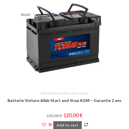
SALE!
AGM
,
Batterie Voiture
,
Start & Stop
Batterie Voiture 60ah Start and Stop AGM – Garantie 2 ans
120,00
€
135,00
€
Add to cart