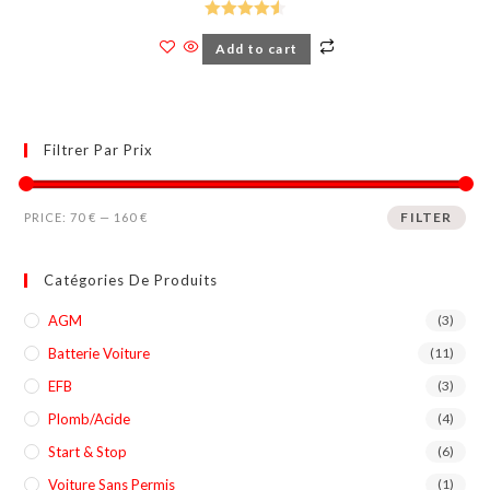
Rated
4.56
Add to cart
out of 5
Filtrer Par Prix
FILTER
PRICE:
70 €
—
160 €
Catégories De Produits
AGM
(3)
Batterie Voiture
(11)
EFB
(3)
Plomb/Acide
(4)
Start & Stop
(6)
Voiture Sans Permis
(1)