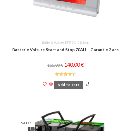
Batterie Voiture
,
EFB
,
Start & Stop
Batterie Voiture Start and Stop 70AH – Garantie 2 ans
140,00
€
165,00
€
Rated
4.51
Add to cart
out of 5
SALE!