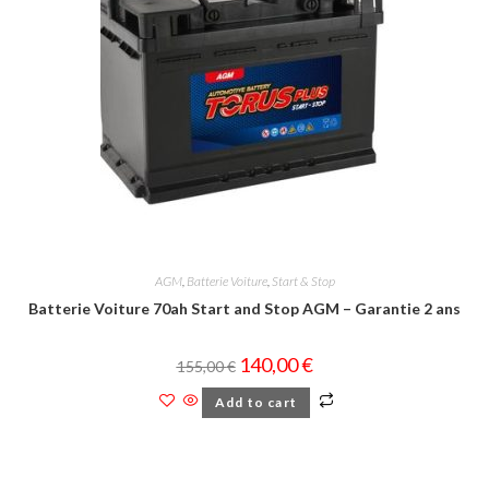
AGM
,
Batterie Voiture
,
Start & Stop
Batterie Voiture 70ah Start and Stop AGM – Garantie 2 ans
140,00
€
155,00
€
Add to cart