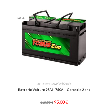
SALE!
Batterie Voiture
,
Plomb/Acide
Batterie Voiture 95AH 750A – Garantie 2 ans
95,00
€
115,00
€